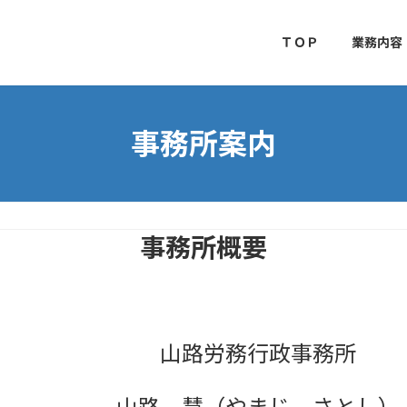
ＴＯＰ
業務内容
事務所案内
事務所概要
山路労務行政事務所
山路 慧（やまじ さとし）