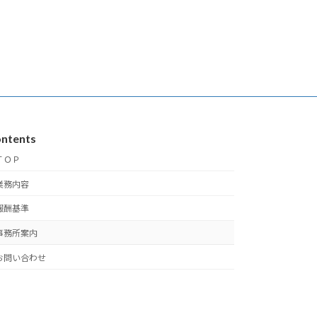
ntents
ＴＯＰ
業務内容
報酬基準
事務所案内
お問い合わせ