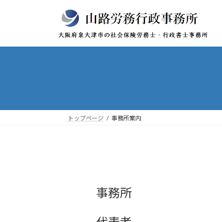
コ
ナ
ン
ビ
テ
ゲ
ン
ー
ツ
シ
へ
ョ
ス
ン
キ
に
ッ
移
プ
動
トップページ
事務所案内
事務所
代表者